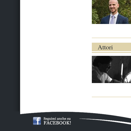
Attori