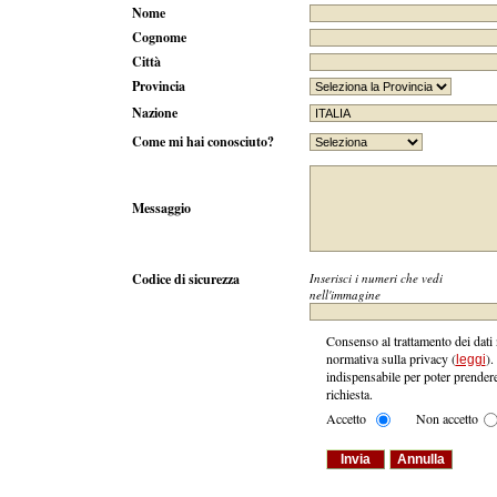
Nome
Cognome
Città
Provincia
Nazione
Come mi hai conosciuto?
Messaggio
Codice di sicurezza
Inserisci i numeri che vedi
nell'immagine
Consenso al trattamento dei dati n
normativa sulla privacy (
).
leggi
indispensabile per poter prendere
richiesta.
Accetto
Non accetto